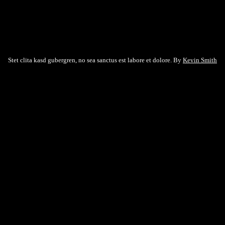
 et netus et malesuada fames ac turpis egestas. Fusce gravida, ligula non 
tortor.
Stet clita kasd gubergren, no sea sanctus est labore et dolore. By
Kevin Smith
od tempor incididunt ut labore et dolore magna aliqua. Ut enim ad minim
psum dolor sit amet, consectetur adipiscing elit.
sus, vel rutrum erat commodo ut. Praesent finibus congue euismod. Nullam