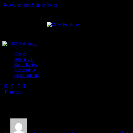
Skip to content
Skip to footer
Close
Home
About Us
Subsidiaries
Leadership
Sustainability
Finances
Why financial planning is crucia