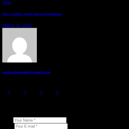
Next
How to build a strong financial foundation
March 31, 2024
mail.adetokunbo@gmail.com
About Author
Leave a comment
Name
E-mail