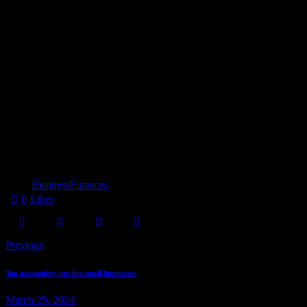
Aenean vulputate eleifend tellus
Aenean et egestas nulla. Pellentesque habitant morbi tristique senectus
magna accumsan ante. Duis id mi tristique, pulvinar neque at, lobortis 
Lorem ipsum dolor sit amet, consectetur adipisicing elit, sed do eiusm
ea commodo consequat. Duis aute irure dolor in reprehenderit. Lorem i
Etiam vitae leo et diam pellentesque porta. Sed eleifend ultricies ri
Curabitur placerat finibus lacus.
Tags:
Business
Finances
0
Likes
Previous
Top accounting tips for small businesses
March 29, 2024