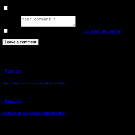
Save my name, email, and website in this browser for the next ti
Comment
I agree that my submitted data is being
collected and stored
.
You May Also Like
Finances
How to build a strong financial foundation
Finances
Seven key steps to achieve financial security